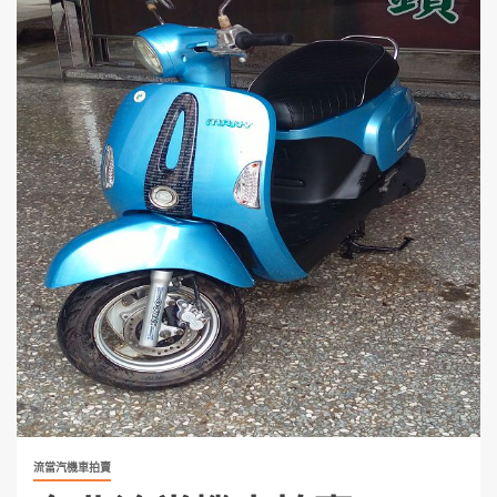
流當汽機車拍賣