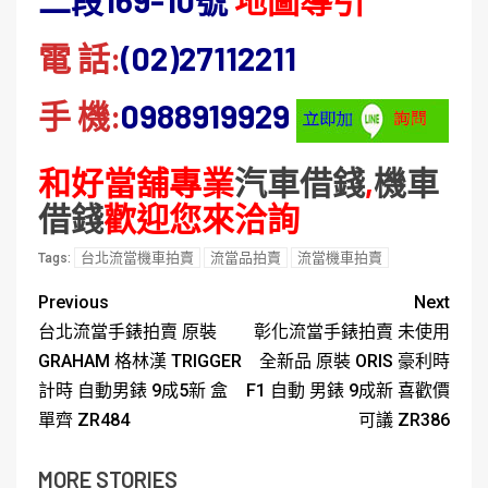
二段169-10號
地圖導引
電 話:
(02)27112211
手 機:
0988919929
和好當舖專業
汽車借錢
,
機車
借錢
歡迎您來洽詢
台北流當機車拍賣
流當品拍賣
流當機車拍賣
Tags:
Previous
Next
台北流當手錶拍賣 原裝
彰化流當手錶拍賣 未使用
GRAHAM 格林漢 TRIGGER
全新品 原裝 ORIS 豪利時
計時 自動男錶 9成5新 盒
F1 自動 男錶 9成新 喜歡價
單齊 ZR484
可議 ZR386
MORE STORIES