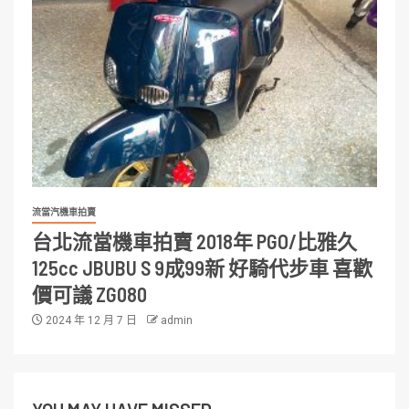
流當汽機車拍賣
台北流當機車拍賣 2018年 PGO/比雅久
125cc JBUBU S 9成99新 好騎代步車 喜歡
價可議 ZG080
2024 年 12 月 7 日
admin