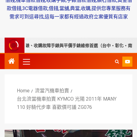
借錢,機車借款借錢,收購手錶,手錶借款借錢,鑽石借款,黃金借
款借錢,3C電器借款,借錢,當舖,典當,收購,提供您專業服務有
需求可到這尋找,這每一家都有經過政府立案優質有店家
購老錶、收購故障手錶與平價手錶維修首選（台中・彰化・南投・苗栗）
Home
流當汽機車拍賣
台北流當機車拍賣 KYMCO 光陽 2011年 MANY
110 好騎代步車 喜歡價可議 ZG076