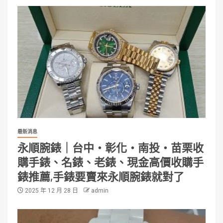
最新消息
永順腕錶｜台中・彰化・南投・苗栗收
購手錶、名錶、老錶、現金高價收購手
錶推薦,手錶要賣來永順腕錶就對了
2025 年 12 月 28 日
admin