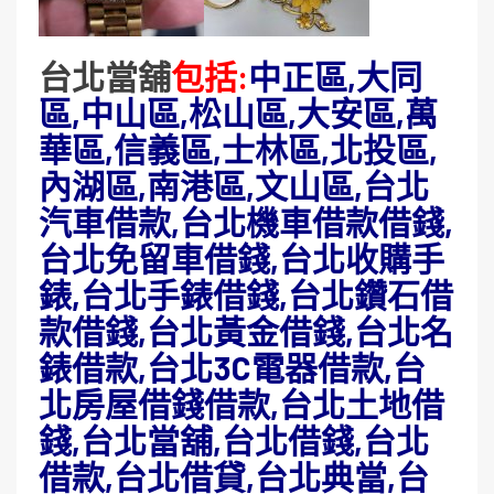
台北當舖
包括:
中正區,大同
區,中山區,松山區,大安區,萬
華區,信義區,士林區,北投區,
內湖區,南港區,文山區,台北
汽車借款,台北機車借款借錢,
台北免留車借錢,台北收購手
錶,台北手錶借錢,台北鑽石借
款借錢,台北黃金借錢,台北名
錶借款,台北3C電器借款,台
北房屋借錢借款,台北土地借
錢,台北當舖,台北借錢,台北
借款,台北借貸,台北典當,台