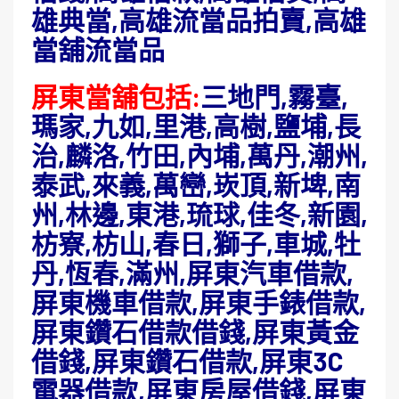
雄典當,高雄流當品拍賣,高雄
當舖流當品
屏東當舖包括:
三地門,霧臺,
瑪家,九如,里港,高樹,鹽埔,長
治,麟洛,竹田,內埔,萬丹,潮州,
泰武,來義,萬巒,崁頂,新埤,南
州,林邊,東港,琉球,佳冬,新園,
枋寮,枋山,春日,獅子,車城,牡
丹,恆春,滿州,屏東汽車借款,
屏東機車借款,屏東手錶借款,
屏東鑽石借款借錢,屏東黃金
借錢,屏東鑽石借款,屏東3C
電器借款,屏東房屋借錢,屏東