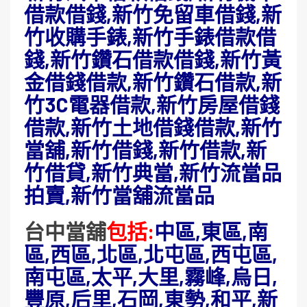
借款借錢,新竹免留車借錢,新
竹收購手錶,新竹手錶借款借
錢,新竹鑽石借款借錢,新竹黃
金借錢借款,新竹鑽石借款,新
竹3C電器借款,新竹房屋借錢
借款,新竹土地借錢借款,新竹
當舖,新竹借錢,新竹借款,新
竹借貸,新竹典當,新竹流當品
拍賣,新竹當舖流當品
台中當舖
包括:
中區,東區,南
區,西區,北區,北屯區,西屯區,
南屯區,太平,大里,霧峰,烏日,
豐原,后里,石岡,東勢,和平,新