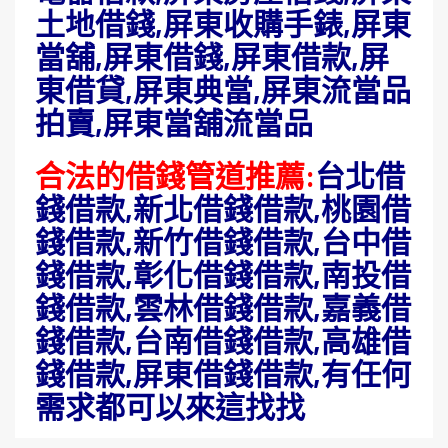
土地借錢,屏東收購手錶,屏東
當舖,屏東借錢,屏東借款,屏
東借貸,屏東典當,屏東流當品
拍賣,屏東當舖流當品
合法的借錢管道推薦:
台北借
錢借款,新北借錢借款,桃園借
錢借款,新竹借錢借款,台中借
錢借款,彰化借錢借款,南投借
錢借款,雲林借錢借款,嘉義借
錢借款,台南借錢借款,高雄借
錢借款,屏東借錢借款,有任何
需求都可以來這找找