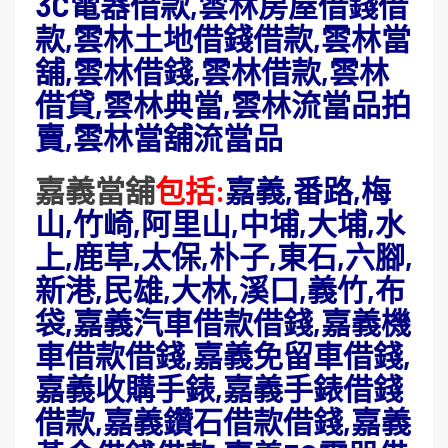
3C電器借款,雲林房屋借錢借
款,雲林土地借錢借款,雲林當
舖,雲林借錢,雲林借款,雲林
借貸,雲林典當,雲林流當品拍
賣,雲林當舖流當品
嘉義當舖
包括:
嘉義,番路,梅
山,竹崎,阿里山,中埔,大埔,水
上,鹿草,太保,朴子,東石,六腳,
新港,民雄,大林,溪口,義竹,布
袋,嘉義汽車借款借錢,嘉義機
車借款借錢,嘉義免留車借錢,
嘉義收購手錶,嘉義手錶借錢
借款,嘉義鑽石借款借錢,嘉義