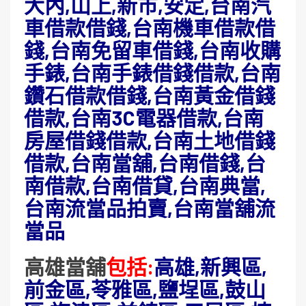
大內,山上,新市,安定,台南汽
車借款借錢,台南機車借款借
錢,台南免留車借錢,台南收購
手錶,台南手錶借錢借款,台南
鑽石借款借錢,台南黃金借錢
借款,台南3C電器借款,台南
房屋借錢借款,台南土地借錢
借款,台南當舖,台南借錢,台
南借款,台南借貸,台南典當,
台南流當品拍賣,台南當舖流
當品
高雄當舖
包括:
高雄,新興區,
前金區,苓雅區,鹽埕區,鼓山