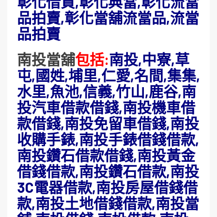
彰化借貸,彰化典當,彰化流當
品拍賣,彰化當舖流當品,流當
品拍賣
南投當舖
包括:
南投,中寮,草
屯,國姓,埔里,仁愛,名間,集集,
水里,魚池,信義,竹山,鹿谷,南
投汽車借款借錢,南投機車借
款借錢,南投免留車借錢,南投
收購手錶,南投手錶借錢借款,
南投鑽石借款借錢,南投黃金
借錢借款,南投鑽石借款,南投
3C電器借款,南投房屋借錢借
款,南投土地借錢借款,南投當