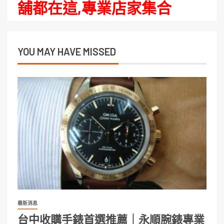
舖都在這,專業店家集合
YOU MAY HAVE MISSED
最新消息
台中收購手錶首選推薦｜永順腕錶專業