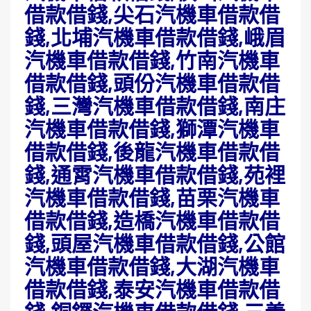
借款借錢,尖石汽機車借款借
錢,北埔汽機車借款借錢,峨眉
汽機車借款借錢,竹南汽機車
借款借錢,頭份汽機車借款借
錢,三灣汽機車借款借錢,南庄
汽機車借款借錢,獅潭汽機車
借款借錢,後龍汽機車借款借
錢,通霄汽機車借款借錢,苑裡
汽機車借款借錢,苗栗汽機車
借款借錢,造橋汽機車借款借
錢,頭屋汽機車借款借錢,公館
汽機車借款借錢,大湖汽機車
借款借錢,泰安汽機車借款借