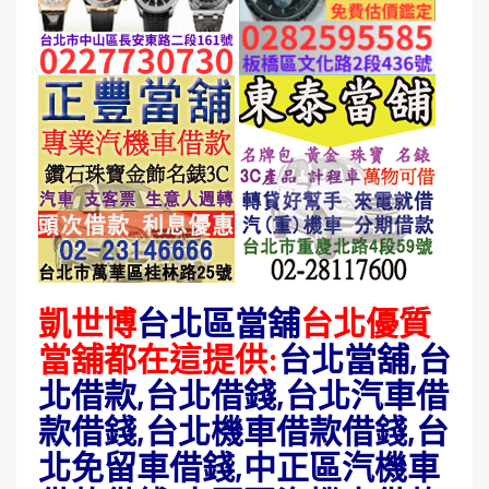
凱世博
台北區當舖
台北優質
當舖都在這提供:
台北當舖,台
北借款,台北借錢,台北汽車借
款借錢,台北機車借款借錢,台
北免留車借錢,中正區汽機車