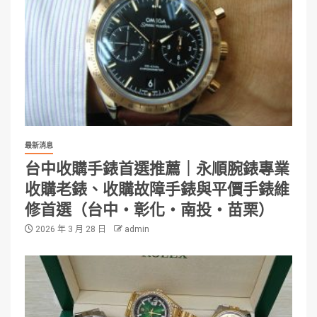
最新消息
台中收購手錶首選推薦｜永順腕錶專業
收購老錶、收購故障手錶與平價手錶維
修首選（台中・彰化・南投・苗栗）
2026 年 3 月 28 日
admin