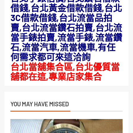
借錢,台北黃金借款借錢,台北
3C借款借錢,台北流當品拍
賣,台北流當鑽石拍賣,台北流
當手錶拍賣,流當手錶,流當鑽
石,流當汽車,流當機車,有任
何需求都可來這洽詢
台北當舖集合區,台北優質當
舖都在這,專業店家集合
YOU MAY HAVE MISSED