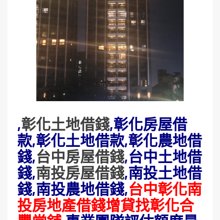
,
彰化土地借錢
,彰化房屋借
款,彰化土地借款,彰化農地借
錢,
台中房屋借錢
,台中土地借
錢,
南投房屋借錢
,南投土地借
錢,南投農地借錢,
台中彰化南
投房地產借錢增貸找彰化合