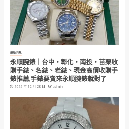
最新消息
永順腕錶｜台中・彰化・南投・苗栗收
購手錶、名錶、老錶、現金高價收購手
錶推薦,手錶要賣來永順腕錶就對了
2025 年 12 月 28 日
admin