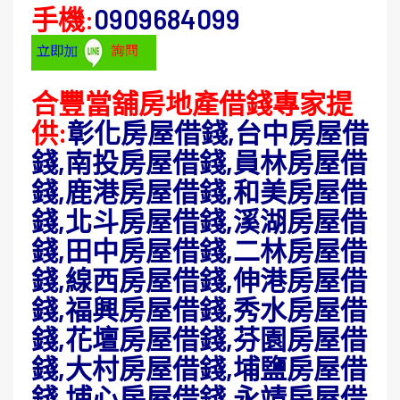
手機:
0909684099
合豐當舖房地產借錢專家提
供:
彰化房屋借錢,台中房屋借
錢,南投房屋借錢,員林房屋借
錢,鹿港房屋借錢,和美房屋借
錢,北斗房屋借錢,溪湖房屋借
錢,田中房屋借錢,二林房屋借
錢,線西房屋借錢,伸港房屋借
錢,福興房屋借錢,秀水房屋借
錢,花壇房屋借錢,芬園房屋借
錢,大村房屋借錢,埔鹽房屋借
錢,埔心房屋借錢,永靖房屋借