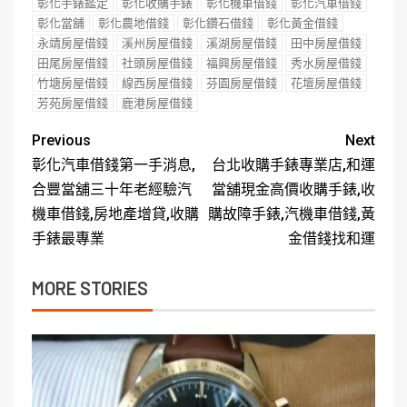
彰化手錶鑑定
彰化收購手錶
彰化機車借錢
彰化汽車借錢
彰化當舖
彰化農地借錢
彰化鑽石借錢
彰化黃金借錢
永靖房屋借錢
溪州房屋借錢
溪湖房屋借錢
田中房屋借錢
田尾房屋借錢
社頭房屋借錢
福興房屋借錢
秀水房屋借錢
竹塘房屋借錢
線西房屋借錢
芬園房屋借錢
花壇房屋借錢
芳苑房屋借錢
鹿港房屋借錢
Previous
Next
彰化汽車借錢第一手消息,
台北收購手錶專業店,和運
合豐當舖三十年老經驗汽
當舖現金高價收購手錶,收
機車借錢,房地產增貸,收購
購故障手錶,汽機車借錢,黃
手錶最專業
金借錢找和運
MORE STORIES