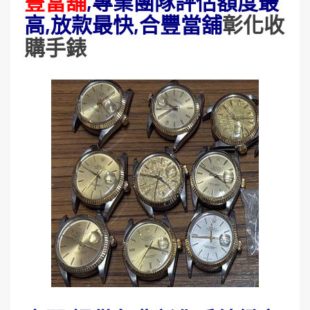
豐當舖
,專業團隊評估額度最
高,放款最快,合豐當舖
彰化收
購手錶