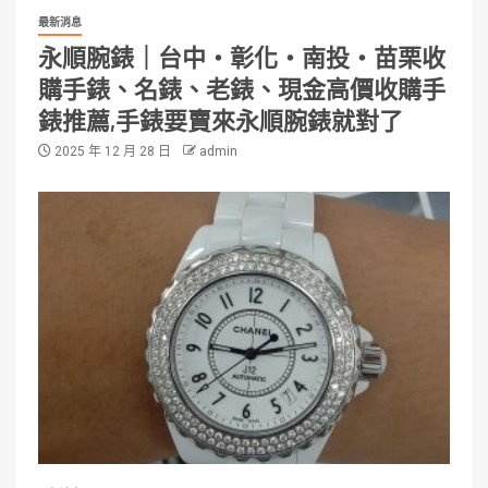
最新消息
永順腕錶｜台中・彰化・南投・苗栗收
購手錶、名錶、老錶、現金高價收購手
錶推薦,手錶要賣來永順腕錶就對了
2025 年 12 月 28 日
admin