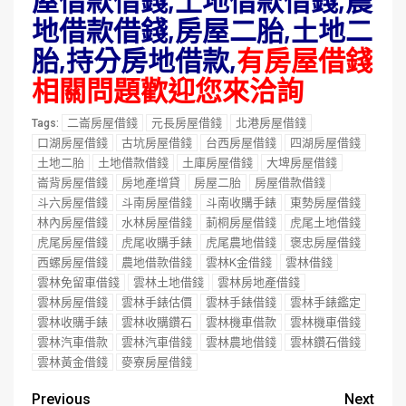
地借款借錢,房屋二胎,土地二
胎,持分房地借款,
有房屋借錢
相關問題歡迎您來洽詢
二崙房屋借錢
元長房屋借錢
北港房屋借錢
Tags:
口湖房屋借錢
古坑房屋借錢
台西房屋借錢
四湖房屋借錢
土地二胎
土地借款借錢
土庫房屋借錢
大埤房屋借錢
崙背房屋借錢
房地產增貸
房屋二胎
房屋借款借錢
斗六房屋借錢
斗南房屋借錢
斗南收購手錶
東勢房屋借錢
林內房屋借錢
水林房屋借錢
莿桐房屋借錢
虎尾土地借錢
虎尾房屋借錢
虎尾收購手錶
虎尾農地借錢
褒忠房屋借錢
西螺房屋借錢
農地借款借錢
雲林K金借錢
雲林借錢
雲林免留車借錢
雲林土地借錢
雲林房地產借錢
雲林房屋借錢
雲林手錶估價
雲林手錶借錢
雲林手錶鑑定
雲林收購手錶
雲林收購鑽石
雲林機車借款
雲林機車借錢
雲林汽車借款
雲林汽車借錢
雲林農地借錢
雲林鑽石借錢
雲林黃金借錢
麥寮房屋借錢
Previous
Next