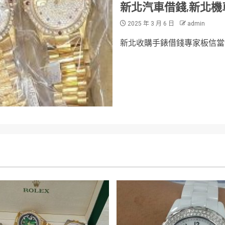
新北汽車借錢,新北機
2025 年 3 月 6 日
admin
新北收購手錶借錢專家板信當舖,