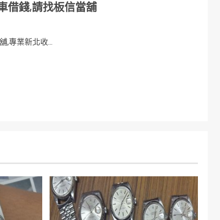
車借錢,請找板信當舖
專業新北收...