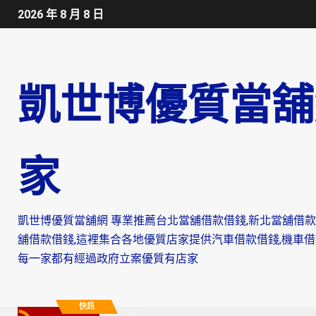
2026 年 8 月 8 日
凱世博優質當舖
家
凱世博優質當舖網 專業推薦台北當舖借款借錢,新北當舖借款
舖借款借錢,這裡集合各地優質店家提供汽車借款借錢,機車借款借
每一家都有經過政府立案優質有店家
快訊