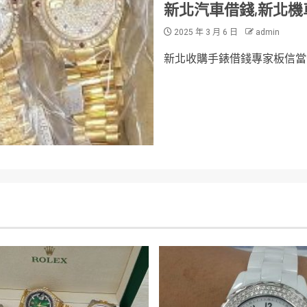
新北汽車借錢,新北機
2025 年 3 月 6 日
admin
新北收購手錶借錢專家板信當舖,