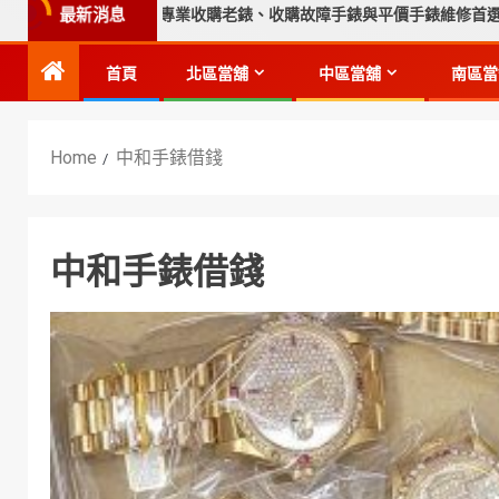
最新消息
選推薦｜永順腕錶專業收購老錶、收購故障手錶與平價手錶維修首選（台
首頁
北區當舖
中區當舖
南區當
Home
中和手錶借錢
中和手錶借錢