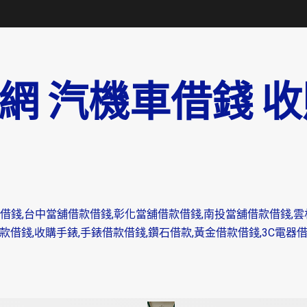
網 汽機車借錢 收
借錢,台中當舖借款借錢,彰化當舖借款借錢,南投當舖借款借錢,雲
錢,收購手錶,手錶借款借錢,鑽石借款,黃金借款借錢,3C電器借款