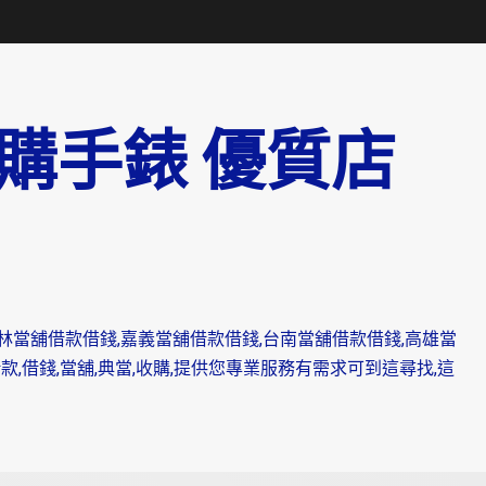
購手錶 優質店
林當舖借款借錢,嘉義當舖借款借錢,台南當舖借款借錢,高雄當
,借錢,當舖,典當,收購,提供您專業服務有需求可到這尋找,這