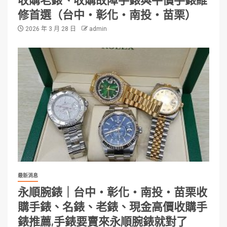
修首選（台中・彰化・南投・苗栗）
2026 年 3 月 28 日
admin
最新消息
永順腕錶｜台中・彰化・南投・苗栗收
購手錶、名錶、老錶、現金高價收購手
錶推薦,手錶要賣來永順腕錶就對了