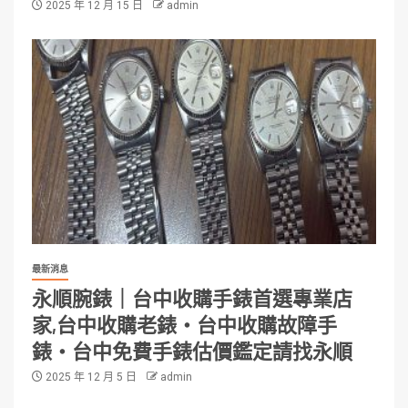
2025 年 12 月 15 日
admin
最新消息
永順腕錶｜台中收購手錶首選專業店
家,台中收購老錶・台中收購故障手
錶・台中免費手錶估價鑑定請找永順
2025 年 12 月 5 日
admin