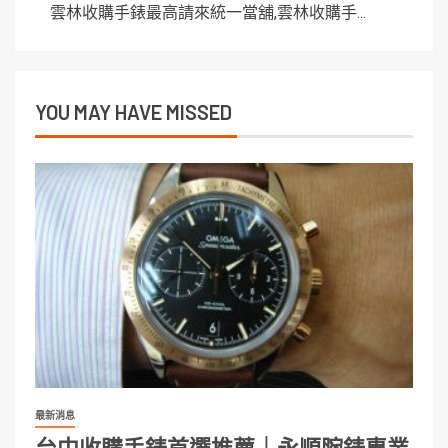
雲林收購手錶最高請來統一當舖,雲林收購手...
YOU MAY HAVE MISSED
最新消息
台中收購手錶首選推薦｜永順腕錶專業