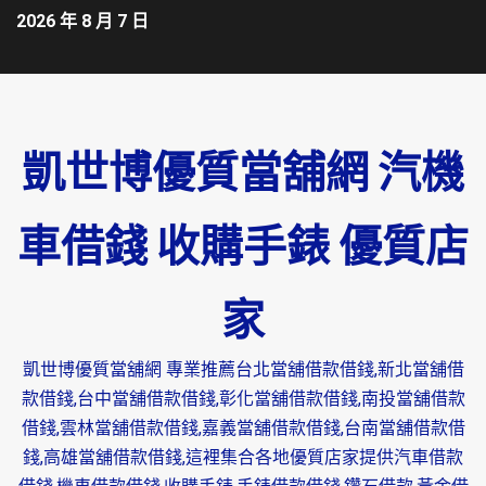
2026 年 8 月 7 日
凱世博優質當舖網 汽機
車借錢 收購手錶 優質店
家
凱世博優質當舖網 專業推薦台北當舖借款借錢,新北當舖借
款借錢,台中當舖借款借錢,彰化當舖借款借錢,南投當舖借款
借錢,雲林當舖借款借錢,嘉義當舖借款借錢,台南當舖借款借
錢,高雄當舖借款借錢,這裡集合各地優質店家提供汽車借款