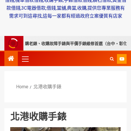
借錢,機車借款借錢,收購手錶,手錶借款借錢,鑽石借款,黃金借
款借錢,3C電器借款,借錢,當舖,典當,收購,提供您專業服務有
需求可到這尋找,這每一家都有經過政府立案優質有店家
錶專業收購老錶、收購故障手錶與平價手錶維修首選（台中・彰化・南投
Home
北港收購手錶
北港收購手錶