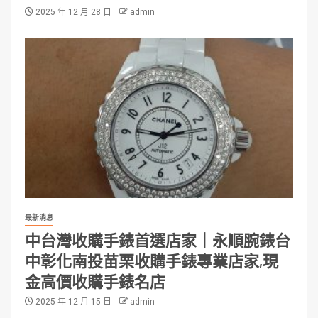
2025 年 12 月 28 日
admin
最新消息
中台灣收購手錶首選店家｜永順腕錶台
中彰化南投苗栗收購手錶專業店家,現
金高價收購手錶名店
2025 年 12 月 15 日
admin