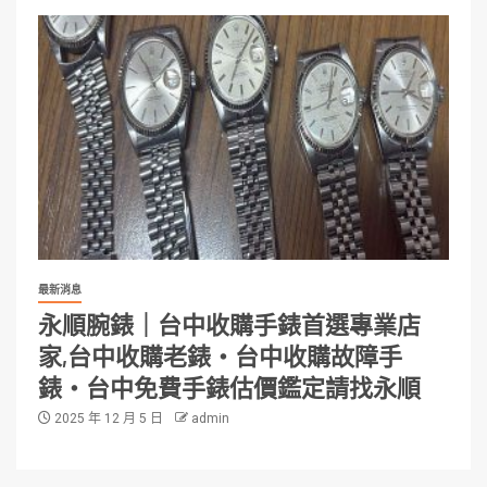
最新消息
永順腕錶｜台中收購手錶首選專業店
家,台中收購老錶・台中收購故障手
錶・台中免費手錶估價鑑定請找永順
2025 年 12 月 5 日
admin