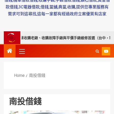
借錢,機車借款借錢,收購手錶,手錶借款借錢,鑽石借款,黃金借
款借錢,3C電器借款,借錢,當舖,典當,收購,提供您專業服務有
需求可到這尋找,這每一家都有經過政府立案優質有店家
順腕錶專業收購老錶、收購故障手錶與平價手錶維修首選（台中・彰化・
Home
南投借錢
南投借錢