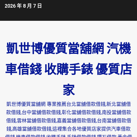
2026 年 8 月 7 日
凱世博優質當舖網 汽機
車借錢 收購手錶 優質店
家
凱世博優質當舖網 專業推薦台北當舖借款借錢,新北當舖借
款借錢,台中當舖借款借錢,彰化當舖借款借錢,南投當舖借款
借錢,雲林當舖借款借錢,嘉義當舖借款借錢,台南當舖借款借
錢,高雄當舖借款借錢,這裡集合各地優質店家提供汽車借款