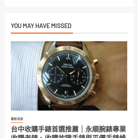
YOU MAY HAVE MISSED
最新消息
台中收購手錶首選推薦｜永順腕錶專業
收購老錶、收購故障手錶與平價手錶維