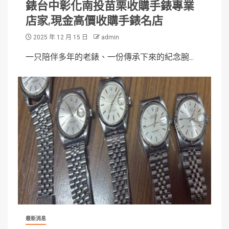
錶台中彰化南投苗栗收購手錶專業
店家,現金高價收購手錶名店
2025 年 12 月 15 日
admin
一只陪伴多年的老錶、一份傳承下來的紀念腕...
最新消息