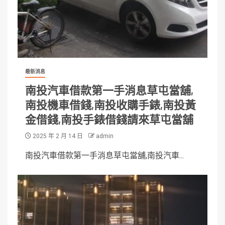
最新消息
南投汽車借款第一手消息草屯當舖,
南投機車借錢,南投收購手錶,南投黃
金借錢,南投手錶借錢請來草屯當舖
2025 年 2 月 14 日
admin
南投汽車借款第一手消息草屯當舖,南投汽車...