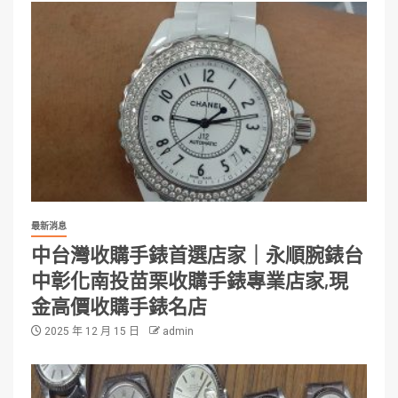
最新消息
中台灣收購手錶首選店家｜永順腕錶台
中彰化南投苗栗收購手錶專業店家,現
金高價收購手錶名店
2025 年 12 月 15 日
admin