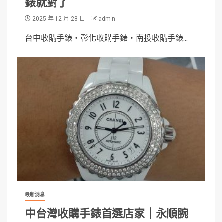
錶就對了
2025 年 12 月 28 日
admin
台中收購手錶・彰化收購手錶・南投收購手錶...
最新消息
中台灣收購手錶首選店家｜永順腕