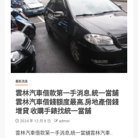
最新消息
雲林汽車借款第一手消息,統一當舖
雲林汽車借錢額度最高,房地產借錢
增貸 收購手錶找統一當舖
2024 年 12 月 8 日
admin
雲林汽車借款第一手消息,統一當舖雲林汽車...