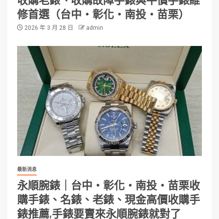
修首選（台中・彰化・南投・苗栗）
2026 年 3 月 28 日
admin
最新消息
永順腕錶｜台中・彰化・南投・苗栗收
購手錶、名錶、老錶、現金高價收購手
錶推薦,手錶要賣來永順腕錶就對了