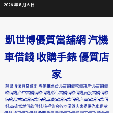
2026 年 8 月 6 日
凱世博優質當舖網 汽機
車借錢 收購手錶 優質店
家
凱世博優質當舖網 專業推薦台北當舖借款借錢,新北當舖借
款借錢,台中當舖借款借錢,彰化當舖借款借錢,南投當舖借款
借錢,雲林當舖借款借錢,嘉義當舖借款借錢,台南當舖借款借
錢,高雄當舖借款借錢,這裡集合各地優質店家提供汽車借款