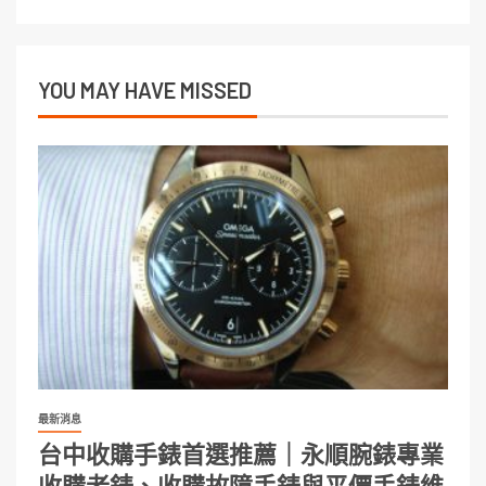
YOU MAY HAVE MISSED
最新消息
台中收購手錶首選推薦｜永順腕錶專業
收購老錶、收購故障手錶與平價手錶維