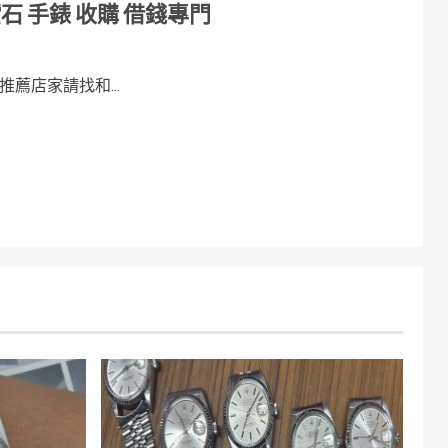
鑽石 手錶 收購 借錢專門
薦店家請找和...