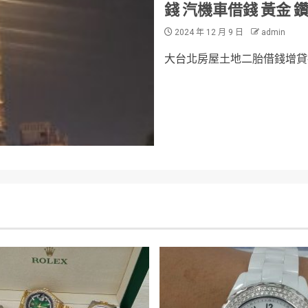
錢 汽機車借錢 黃金 
2024 年 12 月 9 日
admin
大台北房屋土地二胎借錢增貸推