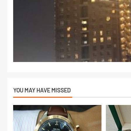
YOU MAY HAVE MISSED