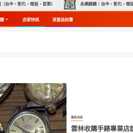
中・彰化・南投・苗栗）
永順腕錶｜台中・彰化・南投・苗栗
舖
店家快訊
流當品拍賣
最新消息
雲林收購手錶專業店請