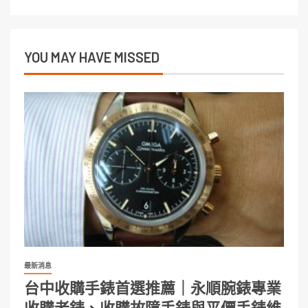
YOU MAY HAVE MISSED
最新消息
台中收購手錶首選推薦｜永順腕錶專業
收購老錶、收購故障手錶與平價手錶維