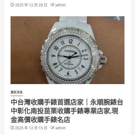
2025 年 12 月 28 日
admin
最新消息
中台灣收購手錶首選店家｜永順腕錶台
中彰化南投苗栗收購手錶專業店家,現
金高價收購手錶名店
2025 年 12 月 15 日
admin