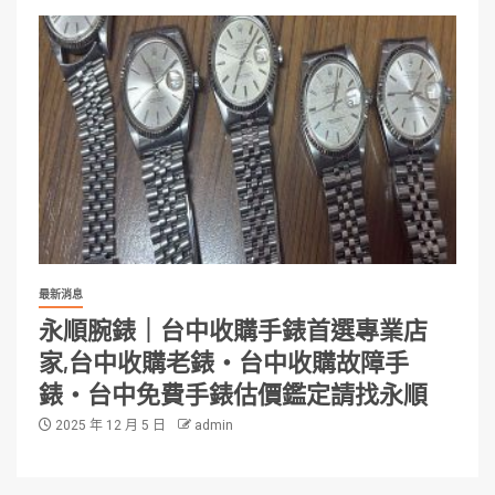
最新消息
永順腕錶｜台中收購手錶首選專業店
家,台中收購老錶・台中收購故障手
錶・台中免費手錶估價鑑定請找永順
2025 年 12 月 5 日
admin