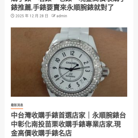
錶推薦,手錶要賣來永順腕錶就對了
2025 年 12 月 28 日
admin
最新消息
中台灣收購手錶首選店家｜永順腕錶台
中彰化南投苗栗收購手錶專業店家,現
金高價收購手錶名店