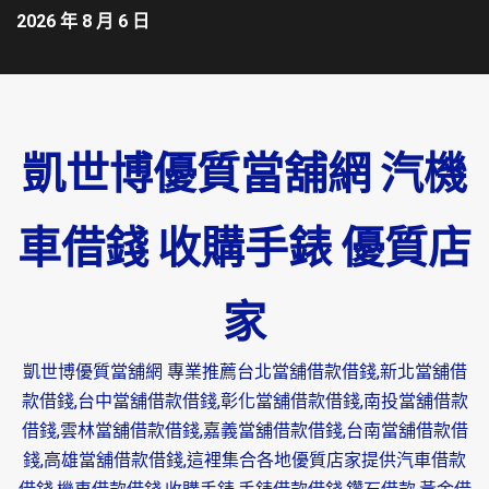
2026 年 8 月 6 日
凱世博優質當舖網 汽機
車借錢 收購手錶 優質店
家
凱世博優質當舖網 專業推薦台北當舖借款借錢,新北當舖借
款借錢,台中當舖借款借錢,彰化當舖借款借錢,南投當舖借款
借錢,雲林當舖借款借錢,嘉義當舖借款借錢,台南當舖借款借
錢,高雄當舖借款借錢,這裡集合各地優質店家提供汽車借款