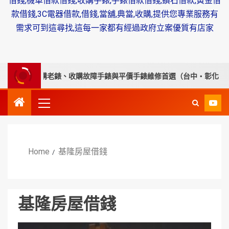
借錢,機車借款借錢,收購手錶,手錶借款借錢,鑽石借款,黃金借
款借錢,3C電器借款,借錢,當舖,典當,收購,提供您專業服務有
需求可到這尋找,這每一家都有經過政府立案優質有店家
專業收購老錶、收購故障手錶與平價手錶維修首選（台中・彰化・南投・
Home
基隆房屋借錢
基隆房屋借錢