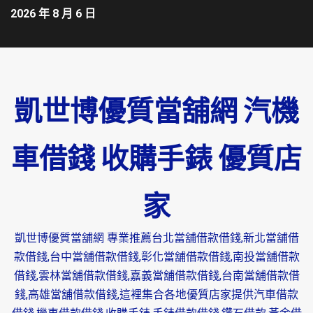
2026 年 8 月 6 日
凱世博優質當舖網 汽機
車借錢 收購手錶 優質店
家
凱世博優質當舖網 專業推薦台北當舖借款借錢,新北當舖借
款借錢,台中當舖借款借錢,彰化當舖借款借錢,南投當舖借款
借錢,雲林當舖借款借錢,嘉義當舖借款借錢,台南當舖借款借
錢,高雄當舖借款借錢,這裡集合各地優質店家提供汽車借款