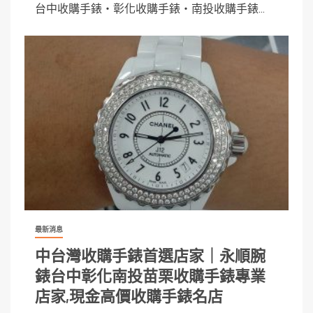
台中收購手錶・彰化收購手錶・南投收購手錶...
最新消息
中台灣收購手錶首選店家｜永順腕
錶台中彰化南投苗栗收購手錶專業
店家,現金高價收購手錶名店