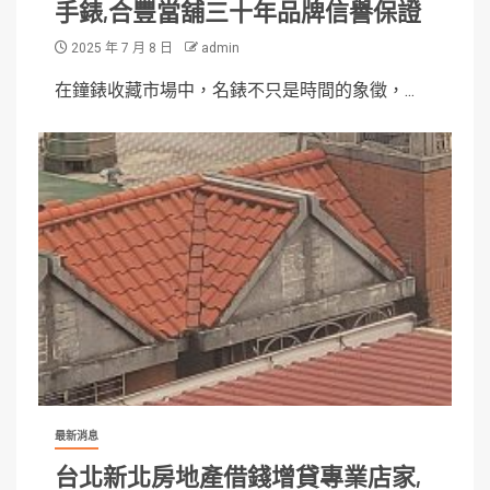
手錶,合豐當舖三十年品牌信譽保證
2025 年 7 月 8 日
admin
在鐘錶收藏市場中，名錶不只是時間的象徵，...
最新消息
台北新北房地產借錢增貸專業店家,