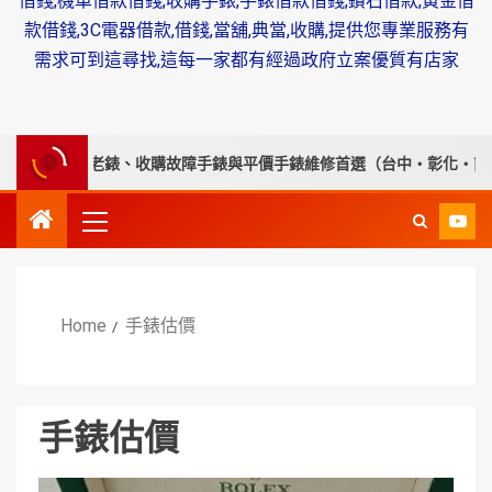
借錢,機車借款借錢,收購手錶,手錶借款借錢,鑽石借款,黃金借
款借錢,3C電器借款,借錢,當舖,典當,收購,提供您專業服務有
需求可到這尋找,這每一家都有經過政府立案優質有店家
業收購老錶、收購故障手錶與平價手錶維修首選（台中・彰化・南投・苗
Home
手錶估價
手錶估價