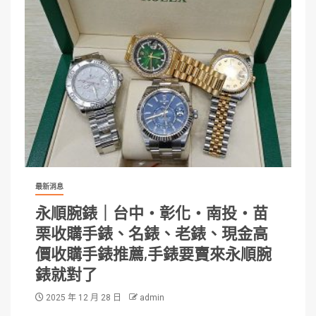
最新消息
永順腕錶｜台中・彰化・南投・苗
栗收購手錶、名錶、老錶、現金高
價收購手錶推薦,手錶要賣來永順腕
錶就對了
2025 年 12 月 28 日
admin