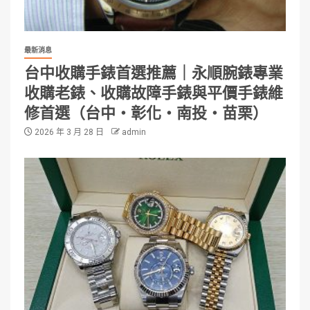
最新消息
台中收購手錶首選推薦｜永順腕錶專業
收購老錶、收購故障手錶與平價手錶維
修首選（台中・彰化・南投・苗栗）
2026 年 3 月 28 日
admin