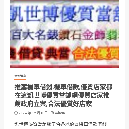
最新消息
推薦機車借錢,機車借款,優質店家都
在這凱世博優質當舖網優質店家推
薦政府立案,合法優質好店家
2024 年 12 月 8 日
admin
凱世博優質當舖網集合各地優質機車借款借錢...