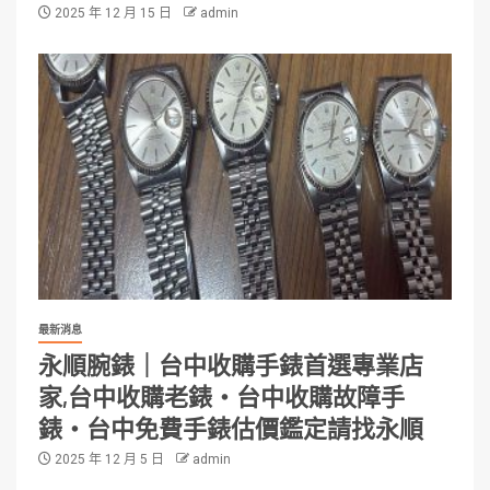
2025 年 12 月 15 日
admin
最新消息
永順腕錶｜台中收購手錶首選專業店
家,台中收購老錶・台中收購故障手
錶・台中免費手錶估價鑑定請找永順
2025 年 12 月 5 日
admin