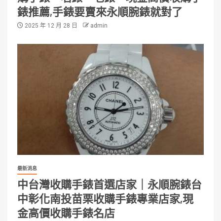
錶推薦,手錶要賣來永順腕錶就對了
2025 年 12 月 28 日
admin
最新消息
中台灣收購手錶首選店家｜永順腕錶台
中彰化南投苗栗收購手錶專業店家,現
金高價收購手錶名店