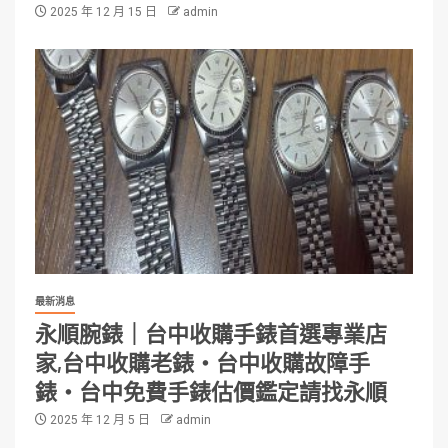
2025 年 12 月 15 日
admin
最新消息
永順腕錶｜台中收購手錶首選專業店
家,台中收購老錶・台中收購故障手
錶・台中免費手錶估價鑑定請找永順
2025 年 12 月 5 日
admin