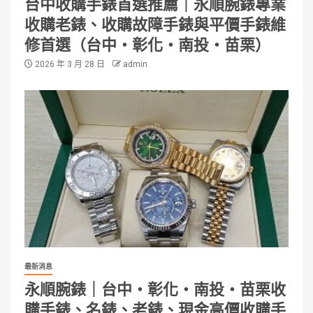
台中收購手錶首選推薦｜永順腕錶專業
收購老錶、收購故障手錶與平價手錶維
修首選（台中・彰化・南投・苗栗）
2026 年 3 月 28 日
admin
最新消息
永順腕錶｜台中・彰化・南投・苗栗收
購手錶、名錶、老錶、現金高價收購手