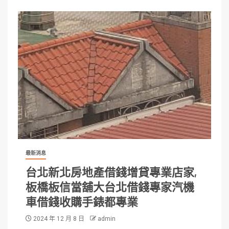
最新消息
台北新北房地產借錢增貸專業店家,
板橋板信當舖大台北借錢專家汽機
車借錢收購手錶都專業
2024 年 12 月 8 日
admin