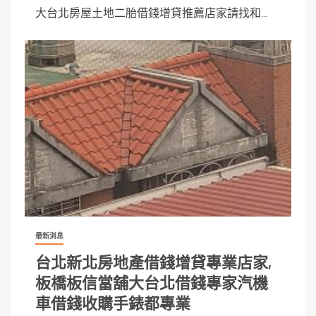
大台北房屋土地二胎借錢增貸推薦店家請找和...
最新消息
台北新北房地產借錢增貸專業店家,
板橋板信當舖大台北借錢專家汽機
車借錢收購手錶都專業