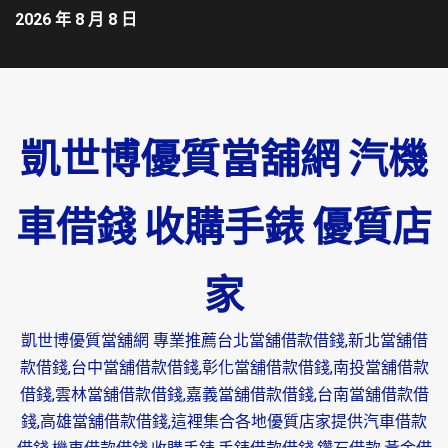
2026 年 8 月 8 日
凱世博優質當舖網 汽機
車借錢 收購手錶 優質店
家
凱世博優質當舖網 專業推薦台北當舖借款借錢,新北當舖借
款借錢,台中當舖借款借錢,彰化當舖借款借錢,南投當舖借款
借錢,雲林當舖借款借錢,嘉義當舖借款借錢,台南當舖借款借
錢,高雄當舖借款借錢,這裡集合各地優質店家提供汽車借款