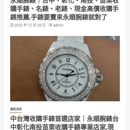
永順腕錶｜台中・彰化・南投・苗栗收
購手錶、名錶、老錶、現金高價收購手
錶推薦,手錶要賣來永順腕錶就對了
2025 年 12 月 28 日
admin
最新消息
中台灣收購手錶首選店家｜永順腕錶台
中彰化南投苗栗收購手錶專業店家,現