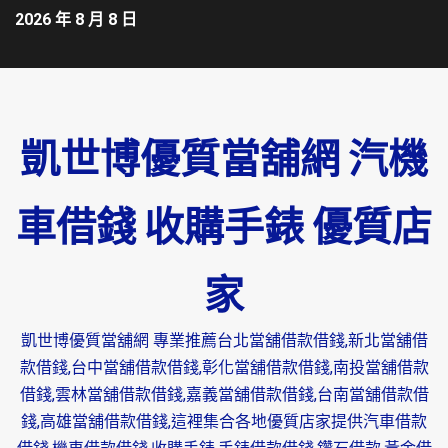
2026 年 8 月 8 日
凱世博優質當舖網 汽機
車借錢 收購手錶 優質店
家
凱世博優質當舖網 專業推薦台北當舖借款借錢,新北當舖借
款借錢,台中當舖借款借錢,彰化當舖借款借錢,南投當舖借款
借錢,雲林當舖借款借錢,嘉義當舖借款借錢,台南當舖借款借
錢,高雄當舖借款借錢,這裡集合各地優質店家提供汽車借款