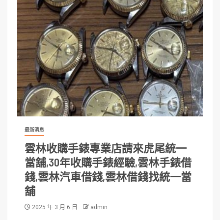
最新消息
雲林收購手錶專業店請來虎尾統一
當舖,30年收購手錶經驗,雲林手錶借
錢,雲林汽車借錢,雲林借錢找統一當
舖
2025 年 3 月 6 日
admin