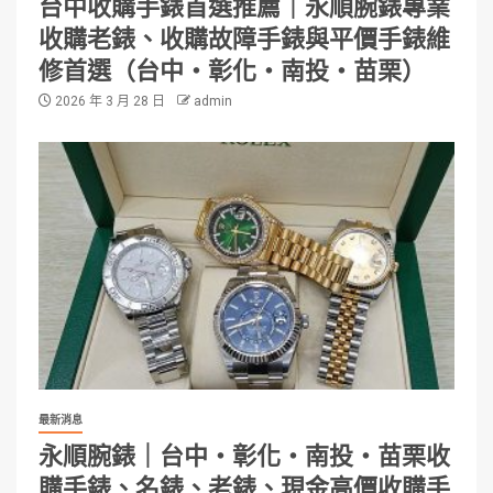
台中收購手錶首選推薦｜永順腕錶專業
收購老錶、收購故障手錶與平價手錶維
修首選（台中・彰化・南投・苗栗）
2026 年 3 月 28 日
admin
最新消息
永順腕錶｜台中・彰化・南投・苗栗收
購手錶、名錶、老錶、現金高價收購手