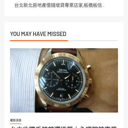
台北新北房地產借錢增貸專業店家,板橋板信...
YOU MAY HAVE MISSED
最新消息