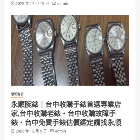
2025 年 12 月 15 日
admin
最新消息
永順腕錶｜台中收購手錶首選專業店
家,台中收購老錶・台中收購故障手
錶・台中免費手錶估價鑑定請找永順
2025 年 12 月 5 日
admin