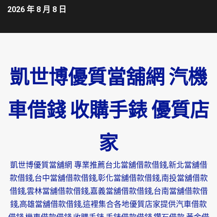
2026 年 8 月 8 日
凱世博優質當舖網 汽機
車借錢 收購手錶 優質店
家
凱世博優質當舖網 專業推薦台北當舖借款借錢,新北當舖借
款借錢,台中當舖借款借錢,彰化當舖借款借錢,南投當舖借款
借錢,雲林當舖借款借錢,嘉義當舖借款借錢,台南當舖借款借
錢,高雄當舖借款借錢,這裡集合各地優質店家提供汽車借款