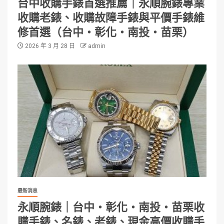
台中收購手錶首選推薦｜永順腕錶專業
收購老錶、收購故障手錶與平價手錶維
修首選（台中・彰化・南投・苗栗）
2026 年 3 月 28 日
admin
最新消息
永順腕錶｜台中・彰化・南投・苗栗收
購手錶、名錶、老錶、現金高價收購手