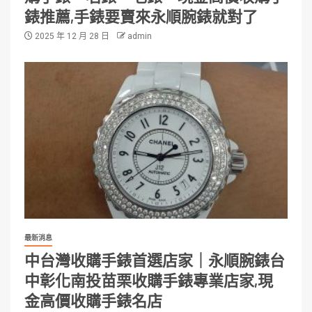
錶推薦,手錶要賣來永順腕錶就對了
2025 年 12 月 28 日
admin
最新消息
中台灣收購手錶首選店家｜永順腕錶台
中彰化南投苗栗收購手錶專業店家,現
金高價收購手錶名店