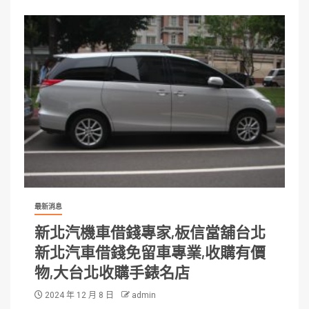
最新消息
新北汽機車借錢專家,板信當舖台北
新北汽車借錢免留車專業,收購有價
物,大台北收購手錶名店
2024 年 12 月 8 日
admin