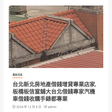
最新消息
台北新北房地產借錢增貸專業店家,
板橋板信當舖大台北借錢專家汽機
車借錢收購手錶都專業
2024 年 12 月 8 日
admin