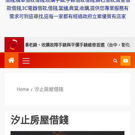
借錢,機車借款借錢,收購手錶,手錶借款借錢,鑽石借款,黃金借
款借錢,3C電器借款,借錢,當舖,典當,收購,提供您專業服務有
需求可到這尋找,這每一家都有經過政府立案優質有店家
錶專業收購老錶、收購故障手錶與平價手錶維修首選（台中・彰化・南投
Home
汐止房屋借錢
汐止房屋借錢