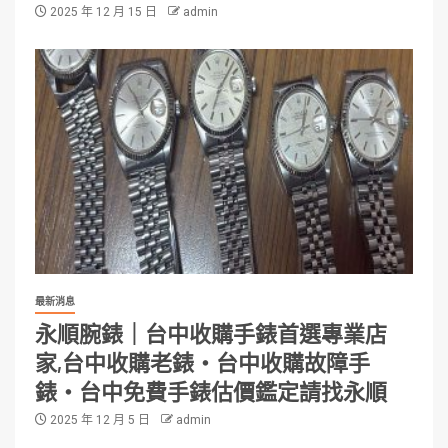
2025 年 12 月 15 日
admin
最新消息
永順腕錶｜台中收購手錶首選專業店
家,台中收購老錶・台中收購故障手
錶・台中免費手錶估價鑑定請找永順
2025 年 12 月 5 日
admin