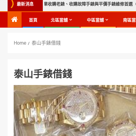
推薦｜永順腕錶專業收購老錶、收購故障手錶與平價手錶維修首選（台中
最新消息
首頁
北區當舖
中區當舖
南區當
Home
泰山手錶借錢
泰山手錶借錢