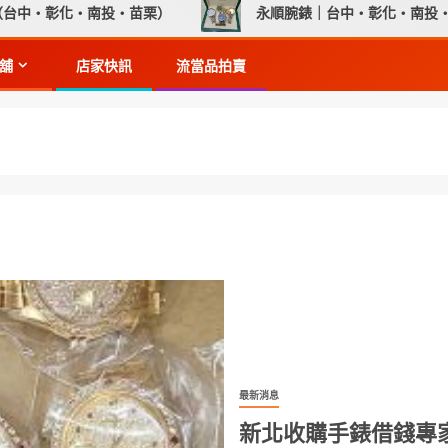
・彰化・南投・苗栗）
永順腕錶｜台中・彰化・南投・苗栗
舖
店家快訊
流當品拍賣
最新消息
新北收購手錶借錢專家