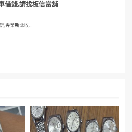
車借錢,請找板信當舖
專業新北收...