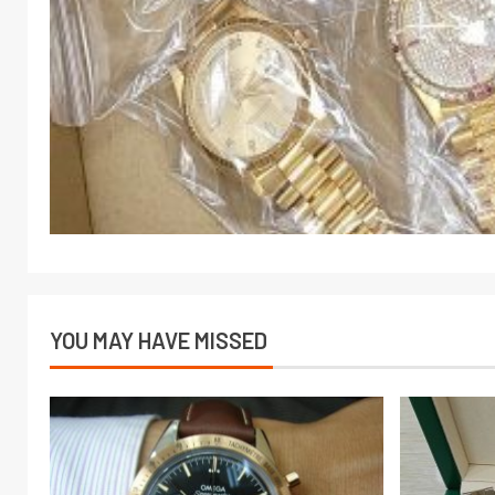
YOU MAY HAVE MISSED