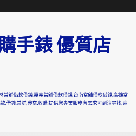
購手錶 優質店
林當舖借款借錢,嘉義當舖借款借錢,台南當舖借款借錢,高雄當
,借錢,當舖,典當,收購,提供您專業服務有需求可到這尋找,這