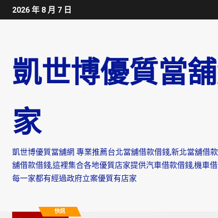
2026 年 8 月 7 日
凱世博優質當舖
家
凱世博優質當舖網 專業推薦台北當舖借款借錢,新北當舖借款
舖借款借錢,這裡集合各地優質店家提供汽車借款借錢,機車借款借
每一家都有經過政府立案優質有店家
快訊