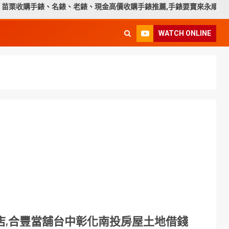
收購手錶、名錶、老錶、現金高價收購手錶推薦,手錶要賣來永順腕錶就對
WATCH ONLINE
店,合豐當舖台中彰化南投房屋土地借錢