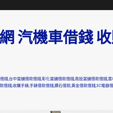
網 汽機車借錢 收
借錢,台中當舖借款借錢,彰化當舖借款借錢,南投當舖借款借錢,雲
錢,收購手錶,手錶借款借錢,鑽石借款,黃金借款借錢,3C電器借款