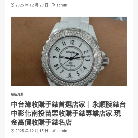
2025 年 12 月 28 日
admin
最新消息
中台灣收購手錶首選店家｜永順腕錶台
中彰化南投苗栗收購手錶專業店家,現
金高價收購手錶名店
2025 年 12 月 15 日
admin