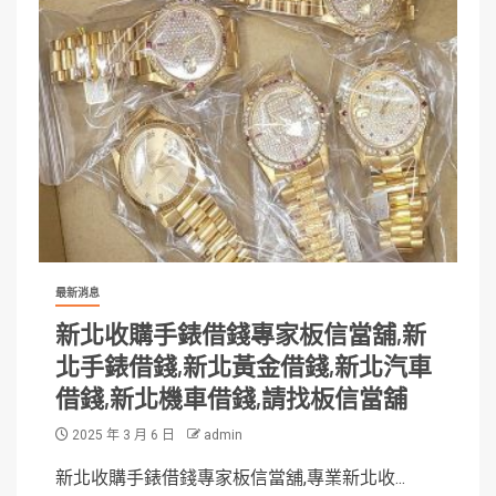
最新消息
新北收購手錶借錢專家板信當舖,新
北手錶借錢,新北黃金借錢,新北汽車
借錢,新北機車借錢,請找板信當舖
2025 年 3 月 6 日
admin
新北收購手錶借錢專家板信當舖,專業新北收...