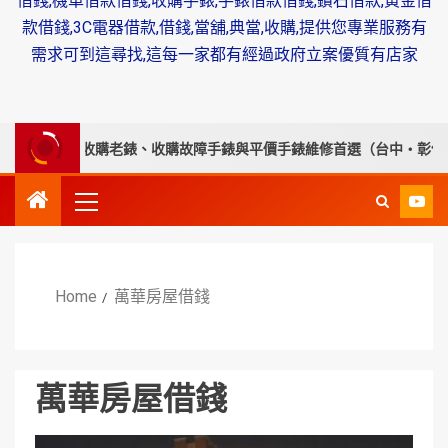
借錢,機車借款借錢,收購手錶,手錶借款借錢,鑽石借款,黃金借
款借錢,3C電器借款,借錢,當舖,典當,收購,提供您專業服務有
需求可到這尋找,這每一家都有經過政府立案優質有店家
腕錶專業收購老錶、收購故障手錶與平價手錶維修首選（台中・彰化・南
Home
萬華房屋借錢
萬華房屋借錢