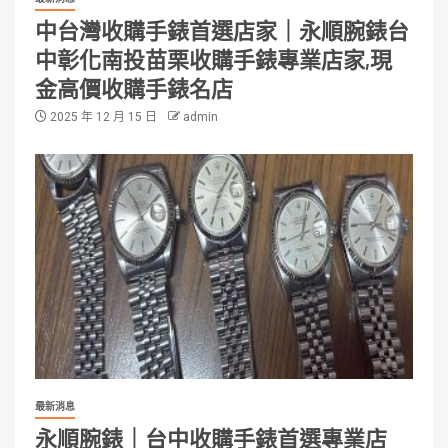
中台灣收購手錶首選店家｜永順腕錶台
中彰化南投苗栗收購手錶專業店家,現
金高價收購手錶名店
2025 年 12 月 15 日
admin
最新消息
永順腕錶｜台中收購手錶首選專業店