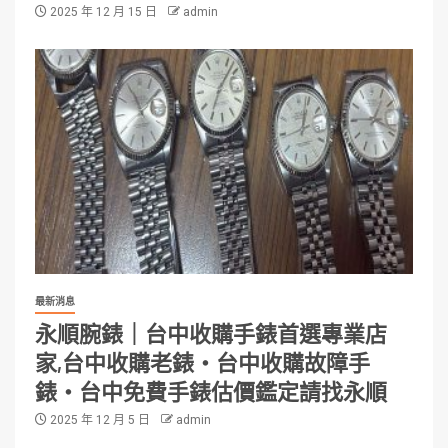
2025 年 12 月 15 日
admin
最新消息
永順腕錶｜台中收購手錶首選專業店
家,台中收購老錶・台中收購故障手
錶・台中免費手錶估價鑑定請找永順
2025 年 12 月 5 日
admin