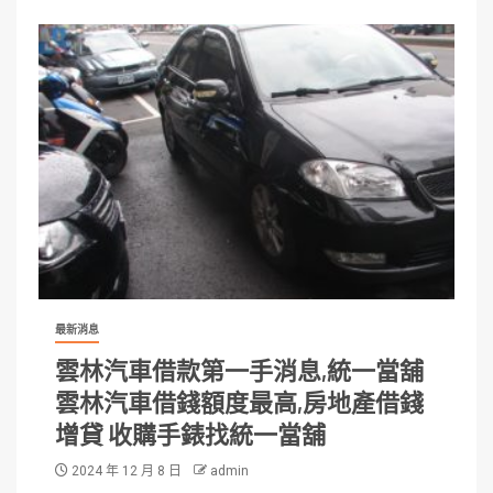
最新消息
雲林汽車借款第一手消息,統一當舖
雲林汽車借錢額度最高,房地產借錢
增貸 收購手錶找統一當舖
2024 年 12 月 8 日
admin