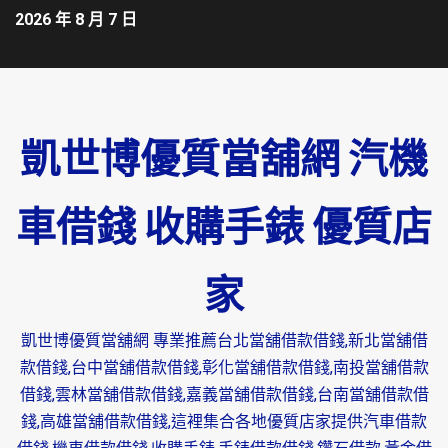
2026 年 8 月 7 日
凱世博優質當舖網 汽機
車借錢 收購手錶 優質店
家
凱世博優質當舖網 專業推薦台北當舖借款借錢,新北當舖借
款借錢,台中當舖借款借錢,彰化當舖借款借錢,南投當舖借款
借錢,雲林當舖借款借錢,嘉義當舖借款借錢,台南當舖借款借
錢,高雄當舖借款借錢,這裡集合各地優質店家提供汽車借款