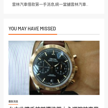
雲林汽車借款第一手消息,統一當舖雲林汽車...
YOU MAY HAVE MISSED
最新消息