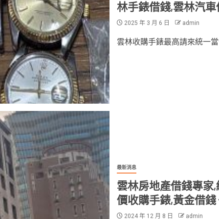
林手錶借錢,雲林汽車
2025 年 3 月 6 日
admin
雲林收購手錶最高請來統一當舖,
最新消息
雲林房地產借錢專家,
價收購手錶,黃金借錢
2024 年 12 月 8 日
admin