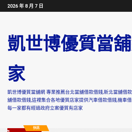
2026 年 8 月 7 日
凱世博優質當舖
家
凱世博優質當舖網 專業推薦台北當舖借款借錢,新北當舖借款
舖借款借錢,這裡集合各地優質店家提供汽車借款借錢,機車借款借
每一家都有經過政府立案優質有店家
快訊