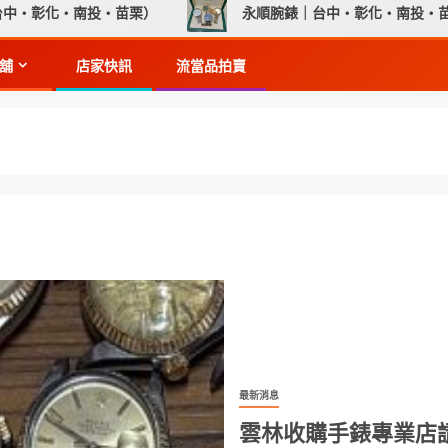
・南投・苗栗）
永順腕錶｜台中・彰化・南投・苗栗收購手錶
舖
店家快訊
流當品拍賣
最新消息
雲林收購手錶專業店請