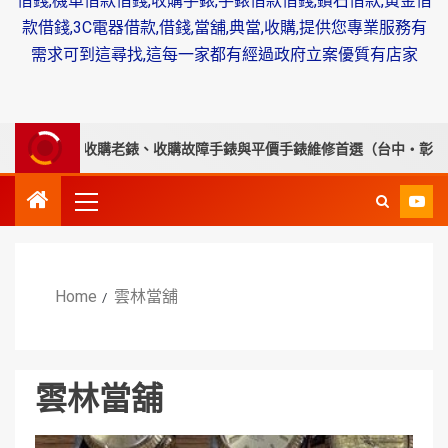
借錢,機車借款借錢,收購手錶,手錶借款借錢,鑽石借款,黃金借
款借錢,3C電器借款,借錢,當舖,典當,收購,提供您專業服務有
需求可到這尋找,這每一家都有經過政府立案優質有店家
腕錶專業收購老錶、收購故障手錶與平價手錶維修首選（台中・彰化・南
Home
雲林當舖
雲林當舖