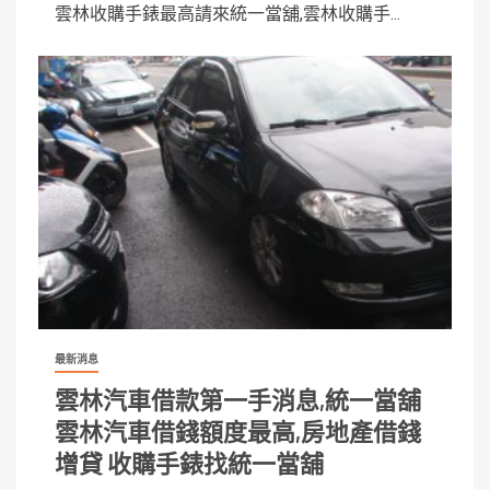
雲林收購手錶最高請來統一當舖,雲林收購手...
最新消息
雲林汽車借款第一手消息,統一當舖
雲林汽車借錢額度最高,房地產借錢
增貸 收購手錶找統一當舖