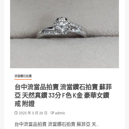
流當鑽石拍賣
台中流當品拍賣 流當鑽石拍賣 蘇菲
亞 天然真鑽 33分 F色 K金 豪華女鑽
戒 附證
2025 年 3 月 26 日
admin
台中流當品拍賣 流當鑽石拍賣 蘇菲亞 天...