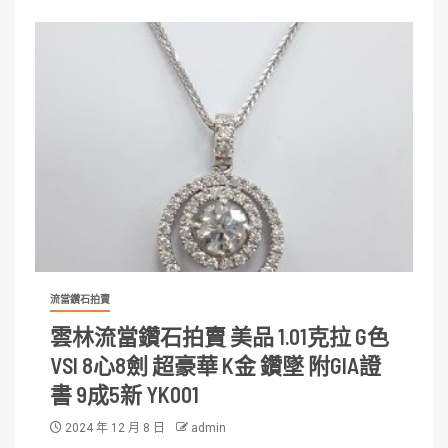
流當鑽石拍賣
雲林流當鑽石拍賣 美品 1.01克拉 G色
VSI 8心8劍 超豪華 K金 鑽墜 附GIA證
書 9成5新 YK001
2024 年 12 月 8 日
admin