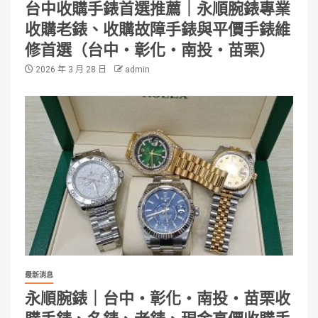
台中收購手錶首選推薦｜永順腕錶專業
收購老錶、收購故障手錶與平價手錶維
修首選（台中・彰化・南投・苗栗）
2026 年 3 月 28 日
admin
最新消息
永順腕錶｜台中・彰化・南投・苗栗收