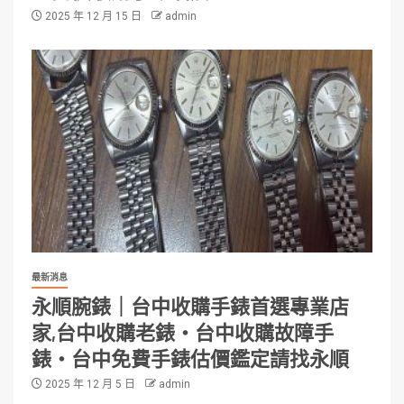
2025 年 12 月 15 日
admin
最新消息
永順腕錶｜台中收購手錶首選專業店
家,台中收購老錶・台中收購故障手
錶・台中免費手錶估價鑑定請找永順
2025 年 12 月 5 日
admin