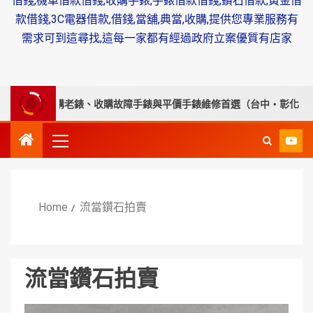
借錢,機車借款借錢,收購手錶,手錶借款借錢,鑽石借款,黃金借
款借錢,3C電器借款,借錢,當舖,典當,收購,提供您專業服務有
需求可到這尋找,這每一家都有經過政府立案優質有店家
專業收購老錶、收購故障手錶與平價手錶維修首選（台中・彰化・南投・
Home
流當鑽石拍賣
流當鑽石拍賣